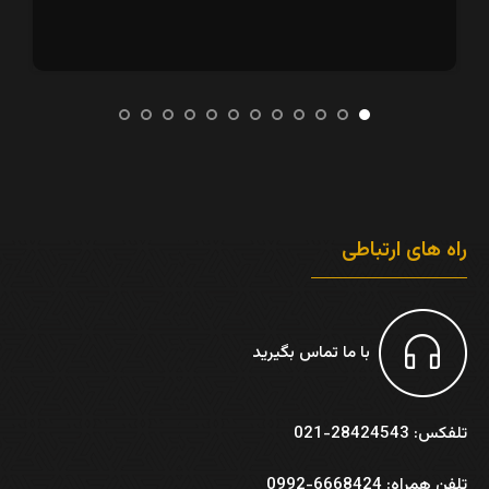
راه های ارتباطی
با ما تماس بگیرید
تلفکس: 28424543-021
تلفن همراه: 6668424-0992