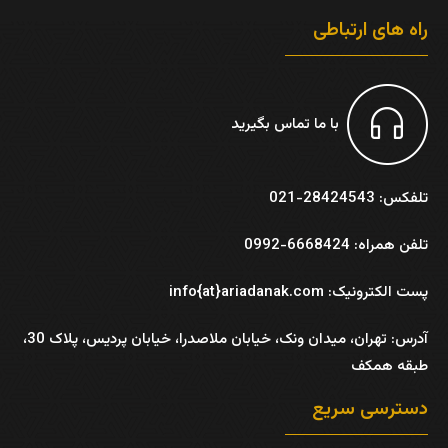
راه های ارتباطی
با ما تماس بگیرید
تلفکس: 28424543-021
تلفن همراه: 6668424-0992
پست الکترونیک: info{at}ariadanak.com
آدرس:
تهران، میدان ونک، خیابان ملاصدرا، خیابان پردیس، پلاک 30،
طبقه همکف
دسترسی سریع