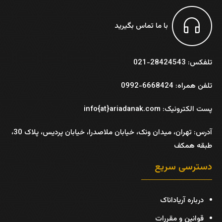
با ما تماس بگیرید
تلفکس: 28424543-021
تلفن همراه: 6668424-0992
پست الکترونیک: info{at}ariadanak.com
آدرس:
تهران، میدان ونک، خیابان ملاصدرا، خیابان پردیس، پلاک 30،
طبقه همکف
دسترسی سریع
درباره آریاداناک
قوانین و مقررات