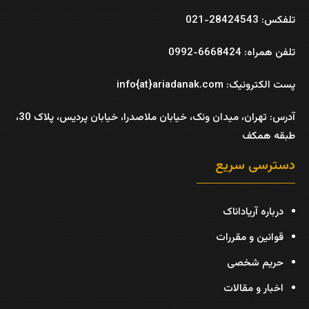
تلفکس: 28424543-021
تلفن همراه: 6668424-0992
پست الکترونیک: info{at}ariadanak.com
آدرس:
تهران، میدان ونک، خیابان ملاصدرا، خیابان پردیس، پلاک 30،
طبقه همکف
دسترسی سریع
درباره آریاداناک
قوانین و مقررات
حریم شخصی
اخبار و مقالات