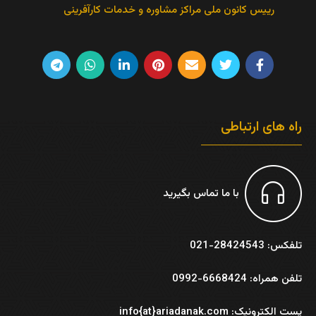
رییس کانون ملی مراکز مشاوره و خدمات کارآفرینی
راه های ارتباطی
با ما تماس بگیرید
تلفکس: 28424543-021
تلفن همراه: 6668424-0992
پست الکترونیک: info{at}ariadanak.com