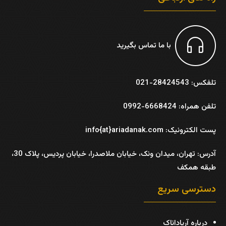
با ما تماس بگیرید
تلفکس: 28424543-021
تلفن همراه: 6668424-0992
پست الکترونیک: info{at}ariadanak.com
آدرس:
تهران، میدان ونک، خیابان ملاصدرا، خیابان پردیس، پلاک 30،
طبقه همکف
دسترسی سریع
درباره آریاداناک