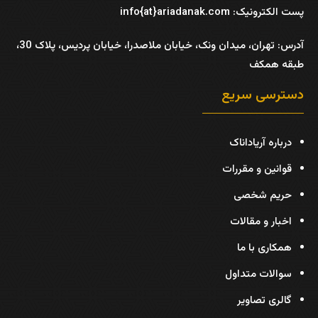
پست الکترونیک: info{at}ariadanak.com
آدرس:
تهران، میدان ونک، خیابان ملاصدرا، خیابان پردیس، پلاک 30،
طبقه همکف
دسترسی سریع
درباره آریاداناک
قوانین و مقررات
حریم شخصی
اخبار و مقالات
همکاری با ما
سوالات متداول
گالری تصاویر