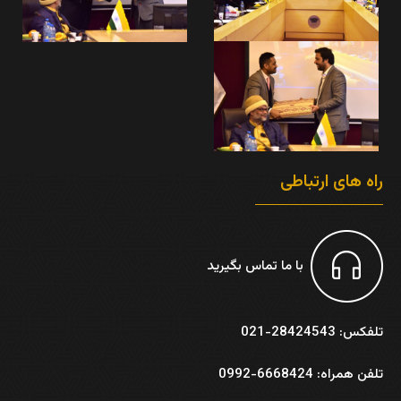
راه های ارتباطی
با ما تماس بگیرید
تلفکس: 28424543-021
تلفن همراه: 6668424-0992