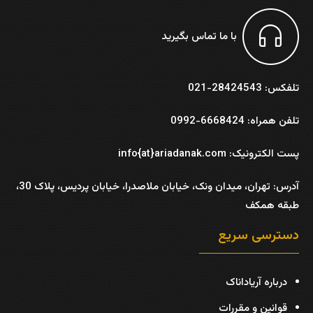
با ما تماس بگیرید
تلفکس: 28424543-021
تلفن همراه: 6668424-0992
پست الکترونیک: info{at}ariadanak.com
آدرس:
تهران، میدان ونک، خیابان ملاصدرا، خیابان پردیس، پلاک 30،
طبقه همکف
دسترسی سریع
درباره آریاداناک
قوانین و مقررات