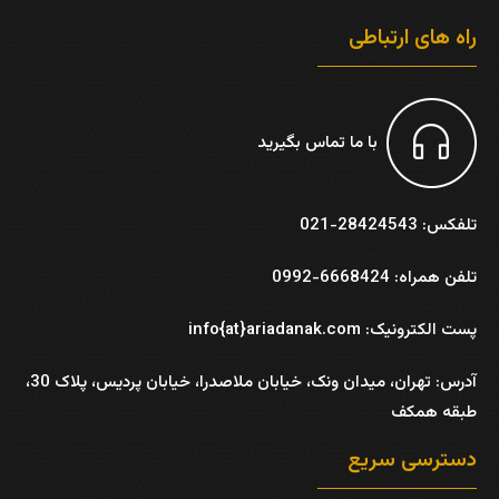
راه های ارتباطی
با ما تماس بگیرید
تلفکس: 28424543-021
تلفن همراه: 6668424-0992
پست الکترونیک: info{at}ariadanak.com
آدرس:
تهران، میدان ونک، خیابان ملاصدرا، خیابان پردیس، پلاک 30،
طبقه همکف
دسترسی سریع