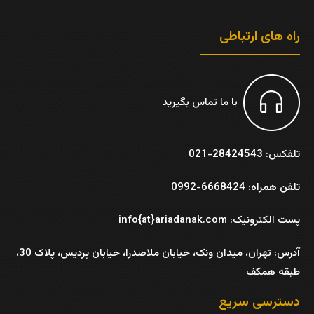
راه های ارتباطی
با ما تماس بگیرید
تلفکس: 28424543-021
تلفن همراه: 6668424-0992
پست الکترونیک: info{at}ariadanak.com
آدرس:
تهران، میدان ونک، خیابان ملاصدرا، خیابان پردیس، پلاک 30،
طبقه همکف
دسترسی سریع