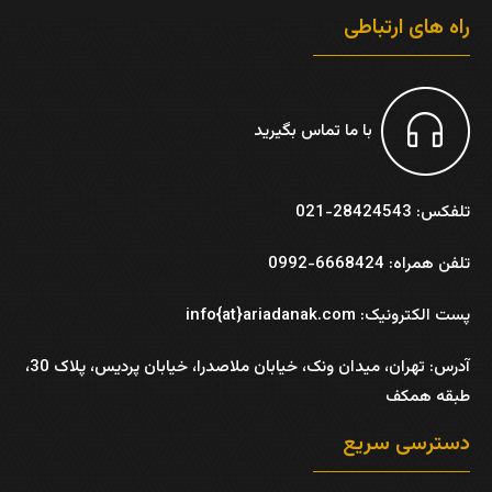
راه های ارتباطی
با ما تماس بگیرید
تلفکس: 28424543-021
تلفن همراه: 6668424-0992
پست الکترونیک: info{at}ariadanak.com
آدرس:
تهران، میدان ونک، خیابان ملاصدرا، خیابان پردیس، پلاک 30،
طبقه همکف
دسترسی سریع