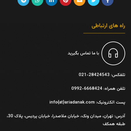
راه های ارتباطی
با ما تماس بگیرید
تلفکس: 28424543-021
تلفن همراه: 6668424-0992
پست الکترونیک: info{at}ariadanak.com
آدرس:
تهران، میدان ونک، خیابان ملاصدرا، خیابان پردیس، پلاک 30،
طبقه همکف