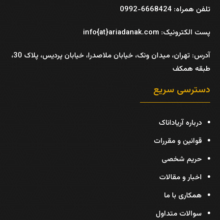
تلفن همراه: 6668424-0992
پست الکترونیک: info{at}ariadanak.com
آدرس:
تهران، میدان ونک، خیابان ملاصدرا، خیابان پردیس، پلاک 30،
طبقه همکف
دسترسی سریع
درباره آریاداناک
قوانین و مقررات
حریم شخصی
اخبار و مقالات
همکاری با ما
سوالات متداول