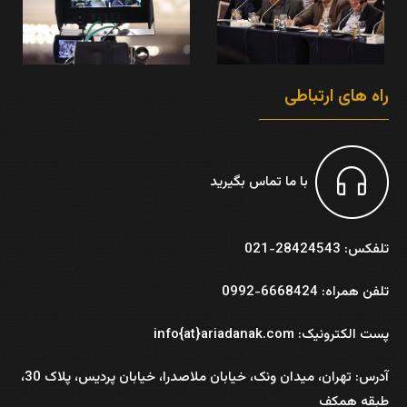
راه های ارتباطی
با ما تماس بگیرید
تلفکس: 28424543-021
تلفن همراه: 6668424-0992
پست الکترونیک: info{at}ariadanak.com
آدرس:
تهران، میدان ونک، خیابان ملاصدرا، خیابان پردیس، پلاک 30،
طبقه همکف