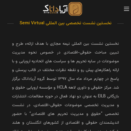
نخستین نشست تخصصی بین المللی Semi Virtual
نخستین نشست بین المللى نیمه مجازی با هدف ارائهء طرح و
تبیین مباحث حقوقى-اقتصادى در خصوص نحوه مدیریت
موضوعات در سایه تحریم ها و سیاست هاى اتحادیه اروپایى و با
ارائه راهکارهاى پیش رو و نقطه نظرات مختلف در قالب پرسش و
پاسخ در چهارم مرداد ماه سال ۱۳۹۷ توسط گروه آریاداناک برگزار
شد. مرکز حقوقی و داوری لاهه HCLA و مؤسسه اروپایی حقوق و
بازرگانی EILB به عنوان دو نهاد فعال در حوزه مطالعات، انتشارات
و مدیریت تخصصی موضوعات حقوقی-اقتصادی، در نشست
تخصصی “حقوق و مدیریت تحریم های اقتصادی” با حضور
اندیشمندان حقوقی و اقتصادی از کشورهای انگلستان و هلند