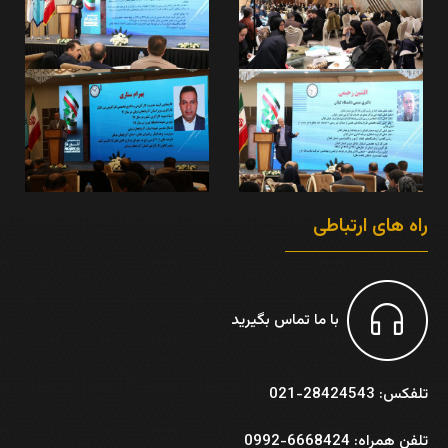
راه های ارتباطی
با ما تماس بگیرید
تلفکس: 28424543-021
تلفن همراه: 6668424-0992