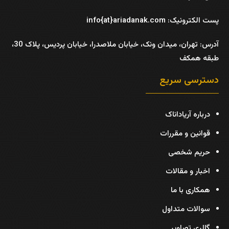
پست الکترونیک: info{at}ariadanak.com
آدرس:
تهران، میدان ونک، خیابان ملاصدرا، خیابان پردیس، پلاک 30،
طبقه همکف
دسترسی سریع
درباره آریاداناک
قوانین و مقررات
حریم شخصی
اخبار و مقالات
همکاری با ما
سوالات متداول
گالری تصاویر