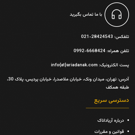
با ما تماس بگیرید
تلفکس: 28424543-021
تلفن همراه: 6668424-0992
پست الکترونیک: info{at}ariadanak.com
آدرس:
تهران، میدان ونک، خیابان ملاصدرا، خیابان پردیس، پلاک 30،
طبقه همکف
دسترسی سریع
درباره آریاداناک
قوانین و مقررات