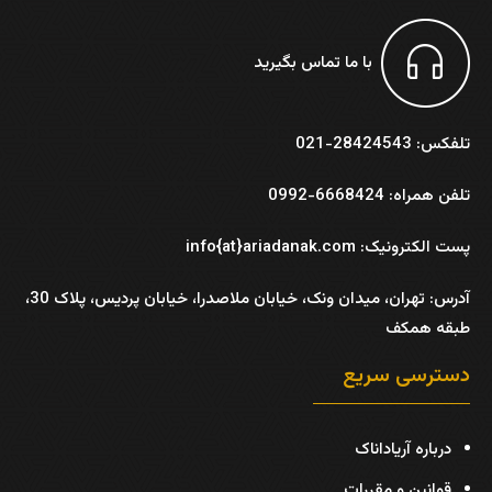
با ما تماس بگیرید
تلفکس: 28424543-021
تلفن همراه: 6668424-0992
پست الکترونیک: info{at}ariadanak.com
آدرس:
تهران، میدان ونک، خیابان ملاصدرا، خیابان پردیس، پلاک 30،
طبقه همکف
دسترسی سریع
درباره آریاداناک
قوانین و مقررات