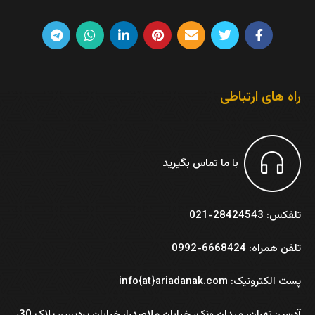
راه های ارتباطی
با ما تماس بگیرید
تلفکس: 28424543-021
تلفن همراه: 6668424-0992
پست الکترونیک: info{at}ariadanak.com
آدرس:
تهران، میدان ونک، خیابان ملاصدرا، خیابان پردیس، پلاک 30،