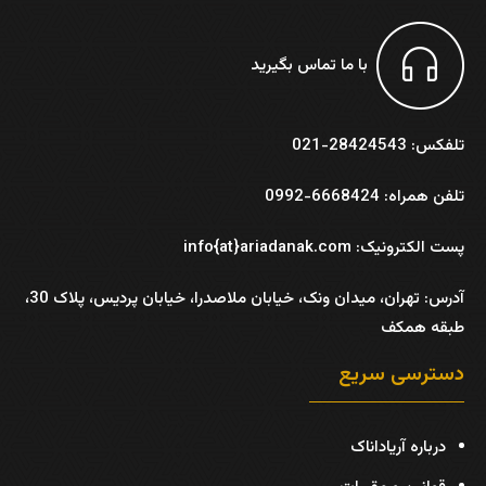
با ما تماس بگیرید
تلفکس: 28424543-021
تلفن همراه: 6668424-0992
پست الکترونیک: info{at}ariadanak.com
آدرس:
تهران، میدان ونک، خیابان ملاصدرا، خیابان پردیس، پلاک 30،
طبقه همکف
دسترسی سریع
درباره آریاداناک