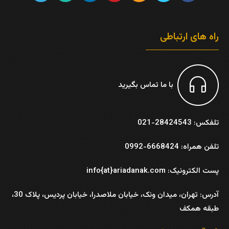
راه های ارتباطی
با ما تماس بگیرید
تلفکس: 28424543-021
تلفن همراه: 6668424-0992
پست الکترونیک: info{at}ariadanak.com
آدرس:
تهران، میدان ونک، خیابان ملاصدرا، خیابان پردیس، پلاک 30،
طبقه همکف