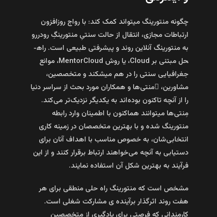
چگونه منتورینگ می­تواند کمک کند: با رواج روزافزون
ارتباطات مجازی، انتقال از حالت سنتیِ منتورینگِ رودررو
به منتورینگ آنلاین روند و پیشرفتی طبیعی است. راه­
حل مبتنی بر Cloud، یا روش MentorCloud، موانع
جغرافیایی سنتی را در هم می­شکند و متخصصین،
مشاورین، ِمنتی‌ها و همکاران مورد بحث از سراسر دنیا
را از آنچه تاکنون بوده‌اند به یکدیگر نزدیک‌تر می‌کند.
مِنتی‌ها می­توانند هم­اکنون با اطمینان وارد رابطه
منتورینگ شده و با بهترین متخصصان در زمینه کاری
انتخابی‌شان، به خصوص مناسب با اهداف آنان برای
دستیابی به آنچه می‌خواهند ارتباط برقرار کنند و از این
فرآیند به بهترین شکل آن استفاده نمایند.
مشخص است که منتورینگ راه ­حلی منطقی برای هر
هفت روند اثرگذار برآینده‌ ی مشارکت شغلی است.
کارمندانی که فرصتی برای یادگیری از متخصصین