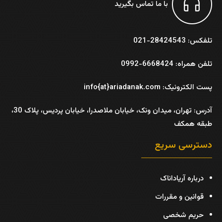
با ما تماس بگیرید
تلفکس: 28424543-021
تلفن همراه: 6668424-0992
پست الکترونیک: info{at}ariadanak.com
آدرس:
تهران، میدان ونک، خیابان ملاصدرا، خیابان پردیس، پلاک 30،
طبقه همکف
دسترسی سریع
درباره آریاداناک
قوانین و مقررات
حریم شخصی