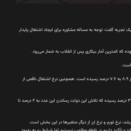
 یک تجربه گفت: توجه به مساله مشاوره برای ایجاد اشتغال پایدار
معاون توسعه، کارآفرینی و اشتغال وزارت تعاون، کار و رفاه اجتماعی با اشاره به بخشی دیگر از آمار اشتغال گفت: نرخ کل بیکاری از ابتدا دولت از ۸.۹ به ۷.۶ درصد رسیده است. همچنین نرخ اشتغال ناقص از
کریمی بیرانوند اضافه کرد: فاصله نرخ بیکاری فارغ‌التحصیلان نسبت به کل بیکاری کشور در ابتدا شروع دولت حدود ۶ درصد بوده که امروز به ۳.۵ درصد رسیده که تلاش این دولت رساندن این عدد به ۲ درصد تا
ارد و تأکید داریم در نقطه مطلوب نیستیم اما شرایط رو به بهبود