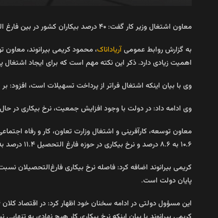
معاون اشتغال وزیر کار گفت: ۴۰ درصد بیکاران کشور در بین فارغ التحصیلان هستند که حل این معضل بزرگترین دغدغه دولت است.
به گزارش روابط عمومی
آریاداناک
، محمود کریمی بیرانوند، معاون تو
اهمیت زیادی دارد. ذکر این نکته مهم است که برای ایجاد اشتغال پ
وی با بیان اینکه اشتغال فراتر از پرداخت تسهیلات است، افزود: ب
وی ادامه داد: در دولت با وجود افزایش جمعیت، نرخ بیکاری در حال کاهش است. بنابراین از سال ۰۰
۱۰.۶ به ۸.۶ درصد و نرخ بیکاری در حوزه فارغ التحصیل ۱۱.۴ درصد به ثبت رسیده است.
پایان دولت است.
این مسؤول دولتی در ادامه سخنان خود اظهار کرد: در اقتصاد کلان ۴ متغیر مورد بررسی قرار می‌گیرد که یکی از این متغیر نرخ بیکاری است. نرخ رشد، نرخ تورم و نرخ ارز از دیگر متغیرها در این بخش است.
کریمی بیرانوند با بیان اینکه نرخ بیکاری کار هیچ نهادی به تنهایی 