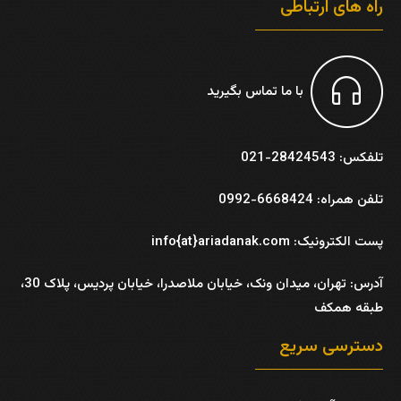
راه های ارتباطی
با ما تماس بگیرید
تلفکس: 28424543-021
تلفن همراه: 6668424-0992
پست الکترونیک: info{at}ariadanak.com
آدرس:
تهران، میدان ونک، خیابان ملاصدرا، خیابان پردیس، پلاک 30،
طبقه همکف
دسترسی سریع