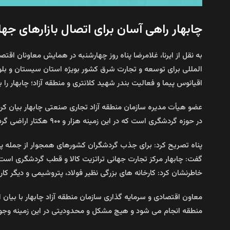
چابهار راهی آسان برای اتصال بازارهای جها
به نقل از ایرنا، غلامرضا پناه روز چهارشنبه در همایش معاونان اق
المللی برای توسعه و تجارت شرق کشور بویژه استان سیستان و بلوچ
اقیانوس پیما و فعالیت بندر شهید کلانتری و منطقه آزاد؛ چابهار ر
در حوزه گردشگری است که در این زمینه هزار و ۹۰۰ هکتار اراضی گردشگری آماده سرمایه‌ گذاری و اجرای طرح های مرتبط است.
پناه تصریح کرد: برای جذب گردشگران کشورهای همجوار از جمله پاک
گفت: چابهار مرکز تجارت جهانی تراتزیت کالا و قطب گردشگری است و
خاطرنشان کرد: کارخانه های بزرگی نظیر فولاد، پتروشیمی و دیگ
معاون اقتصادی و سرمایه گذاری سازمان منطقه آزاد چابهار با بیان
منطقه انجام می شود و هیچ مشکل و محدودیتی در این زمینه وجود ن