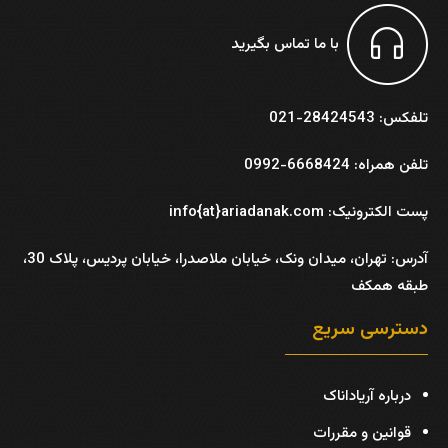
با ما تماس بگیرید
تلفکس: 28424543-021
تلفن همراه: 6668424-0992
پست الکترونیک: info{at}ariadanak.com
آدرس:
تهران، میدان ونک، خیابان ملاصدرا، خیابان پردیس، پلاک 30،
طبقه همکف
دسترسی سریع
درباره آریاداناک
قوانین و مقررات