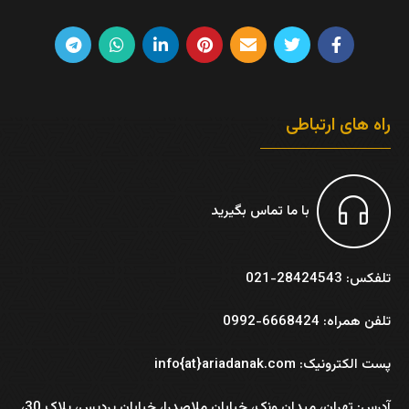
راه های ارتباطی
با ما تماس بگیرید
تلفکس: 28424543-021
تلفن همراه: 6668424-0992
پست الکترونیک: info{at}ariadanak.com
آدرس:
تهران، میدان ونک، خیابان ملاصدرا، خیابان پردیس، پلاک 30،