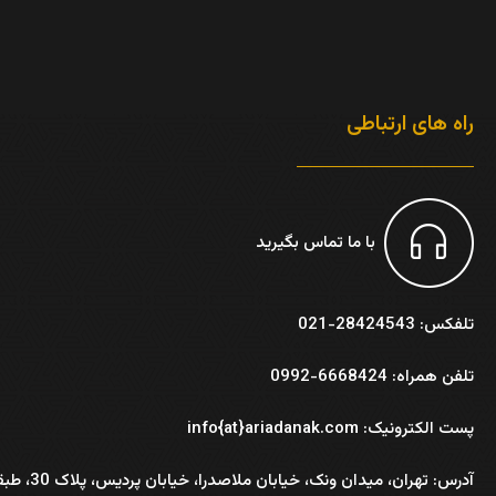
راه های ارتباطی
با ما تماس بگیرید
تلفکس: 28424543-021
تلفن همراه: 6668424-0992
پست الکترونیک: info{at}ariadanak.com
آدرس:
تهران، میدان ونک، خیابان ملاصدرا، خیابان پر