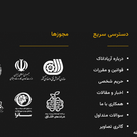
دسترسی سریع
مجوزها
درباره آریاداناک
قوانین و مقررات
حریم شخصی
اخبار و مقالات
همکاری با ما
سوالات متداول
گالری تصاویر
دیس، پلاک 30، طبقه