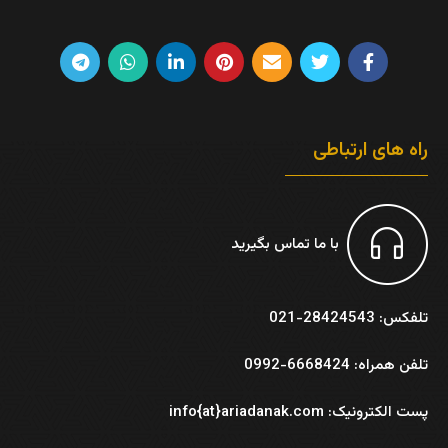
راه های ارتباطی
با ما تماس بگیرید
تلفکس: 28424543-021
تلفن همراه: 6668424-0992
پست الکترونیک: info{at}ariadanak.com