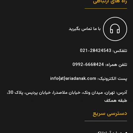
راه های ارتباطی
با ما تماس بگیرید
تلفکس: 28424543-021
تلفن همراه: 6668424-0992
پست الکترونیک: info{at}ariadanak.com
آدرس:
تهران، میدان ونک، خیابان ملاصدرا، خیابان پردیس، پلاک 30،
طبقه همکف
دسترسی سریع