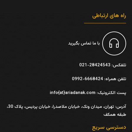
راه های ارتباطی
با ما تماس بگیرید
تلفکس: 28424543-021
تلفن همراه: 6668424-0992
پست الکترونیک: info{at}ariadanak.com
آدرس:
تهران، میدان ونک، خیابان ملاصدرا، خیابان پردیس، پلاک 30،
طبقه همکف
دسترسی سریع