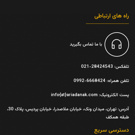
راه های ارتباطی
با ما تماس بگیرید
تلفکس: 28424543-021
تلفن همراه: 6668424-0992
پست الکترونیک: info{at}ariadanak.com
آدرس:
تهران، میدان ونک، خیابان ملاصدرا، خیابان پردیس، پلاک 30،
طبقه همکف
دسترسی سریع