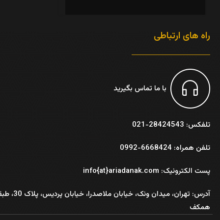
راه های ارتباطی
با ما تماس بگیرید
تلفکس: 28424543-021
تلفن همراه: 6668424-0992
پست الکترونیک: info{at}ariadanak.com
آدرس:
تهران، میدان ونک، خیابان ملاصدرا، خیابان پر
همکف