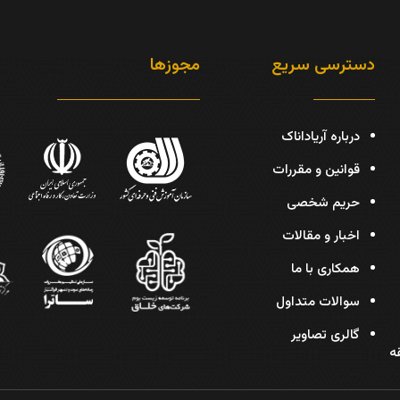
دسترسی سریع
مجوزها
درباره آریاداناک
قوانین و مقررات
حریم شخصی
اخبار و مقالات
همکاری با ما
سوالات متداول
گالری تصاویر
دیس، پلاک 30، طبقه