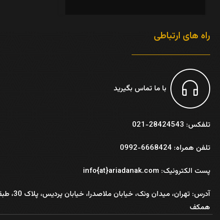
راه های ارتباطی
با ما تماس بگیرید
تلفکس: 28424543-021
تلفن همراه: 6668424-0992
پست الکترونیک: info{at}ariadanak.com
آدرس:
تهران، میدان ونک، خیابان ملاصدرا، خیابان پر
همکف