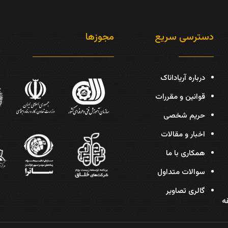
دسترسی سریع
مجوزها
درباره آریاداناک
قوانین و مقررات
حریم شخصی
اخبار و مقالات
همکاری با ما
سوالات متداول
گالری تصاویر
دیس، پلاک 30، طبقه