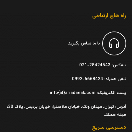
راه های ارتباطی
با ما تماس بگیرید
تلفکس: 28424543-021
تلفن همراه: 6668424-0992
پست الکترونیک: info{at}ariadanak.com
آدرس:
تهران، میدان ونک، خیابان ملاصدرا، خیابان پردیس، پلاک 30،
طبقه همکف
دسترسی سریع