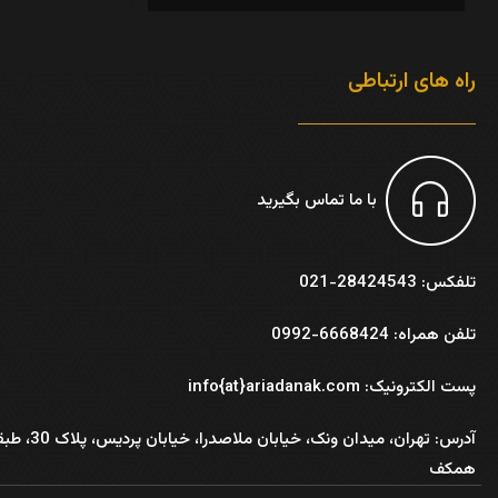
راه های ارتباطی
با ما تماس بگیرید
تلفکس: 28424543-021
تلفن همراه: 6668424-0992
پست الکترونیک: info{at}ariadanak.com
آدرس:
تهران، میدان ونک، خیابان ملاصدرا، خیابان پر
همکف