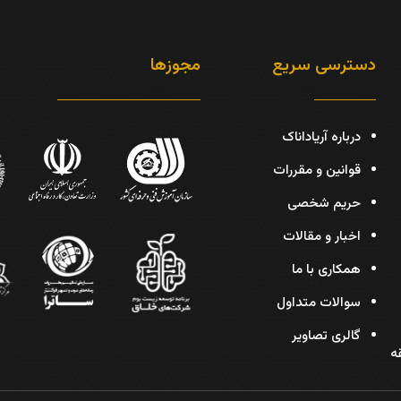
دسترسی سریع
مجوزها
درباره آریاداناک
قوانین و مقررات
حریم شخصی
اخبار و مقالات
همکاری با ما
سوالات متداول
گالری تصاویر
دیس، پلاک 30، طبقه