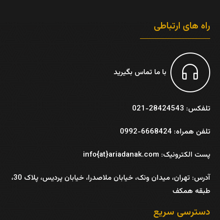
راه های ارتباطی
با ما تماس بگیرید
تلفکس: 28424543-021
تلفن همراه: 6668424-0992
پست الکترونیک: info{at}ariadanak.com
آدرس:
تهران، میدان ونک، خیابان ملاصدرا، خیابان پردیس، پلاک 30،
طبقه همکف
دسترسی سریع