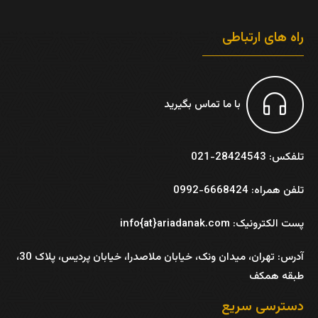
راه های ارتباطی
با ما تماس بگیرید
تلفکس: 28424543-021
تلفن همراه: 6668424-0992
پست الکترونیک: info{at}ariadanak.com
آدرس:
تهران، میدان ونک، خیابان ملاصدرا، خیابان پردیس، پلاک 30،
طبقه همکف
دسترسی سریع