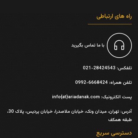
راه های ارتباطی
با ما تماس بگیرید
تلفکس: 28424543-021
تلفن همراه: 6668424-0992
پست الکترونیک: info{at}ariadanak.com
آدرس:
تهران، میدان ونک، خیابان ملاصدرا، خیابان پردیس، پلاک 30،
طبقه همکف
دسترسی سریع