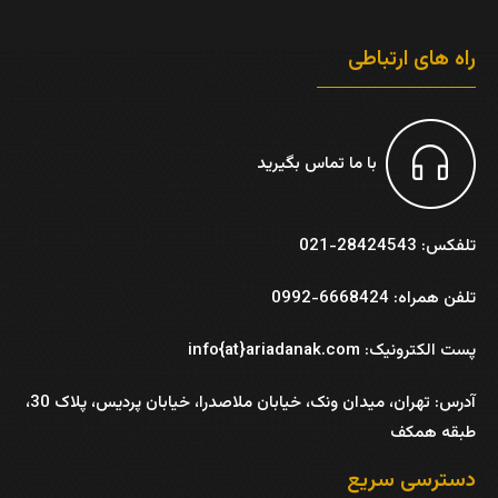
راه های ارتباطی
با ما تماس بگیرید
تلفکس: 28424543-021
تلفن همراه: 6668424-0992
پست الکترونیک: info{at}ariadanak.com
آدرس:
تهران، میدان ونک، خیابان ملاصدرا، خیابان پردیس، پلاک 30،
طبقه همکف
دسترسی سریع