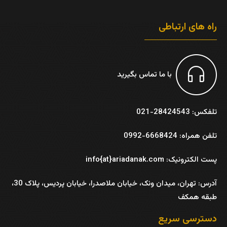
راه های ارتباطی
با ما تماس بگیرید
تلفکس: 28424543-021
تلفن همراه: 6668424-0992
پست الکترونیک: info{at}ariadanak.com
آدرس:
تهران، میدان ونک، خیابان ملاصدرا، خیابان پردیس، پلاک 30،
طبقه همکف
دسترسی سریع