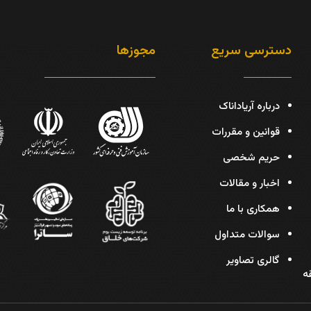
دسترسی سریع
مجوزها
درباره آریاداناک
قوانین و مقررات
حریم شخصی
اخبار و مقالات
همکاری با ما
سوالات متداول
گالری تصاویر
دیس، پلاک 30، طبقه