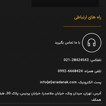
راه های ارتباطی
با ما تماس بگیرید
تلفکس: 28424543-021
تلفن همراه: 6668424-0992
پست الکترونیک: info{at}ariadanak.com
آدرس:
تهران، میدان ونک، خیابان ملاصدرا، خیابان پر
همکف