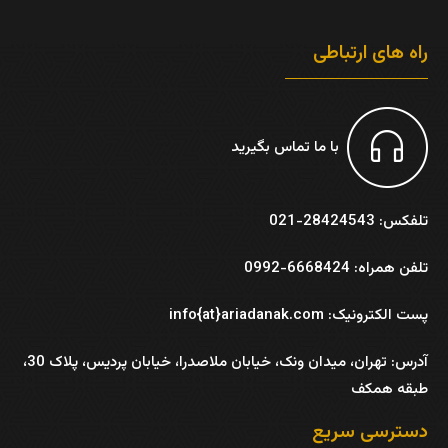
راه های ارتباطی
با ما تماس بگیرید
تلفکس: 28424543-021
تلفن همراه: 6668424-0992
پست الکترونیک: info{at}ariadanak.com
آدرس:
تهران، میدان ونک، خیابان ملاصدرا، خیابان پردیس، پلاک 30،
طبقه همکف
دسترسی سریع