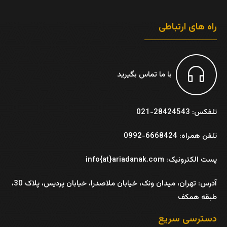
راه های ارتباطی
با ما تماس بگیرید
تلفکس: 28424543-021
تلفن همراه: 6668424-0992
پست الکترونیک: info{at}ariadanak.com
آدرس:
تهران، میدان ونک، خیابان ملاصدرا، خیابان پردیس، پلاک 30،
طبقه همکف
دسترسی سریع