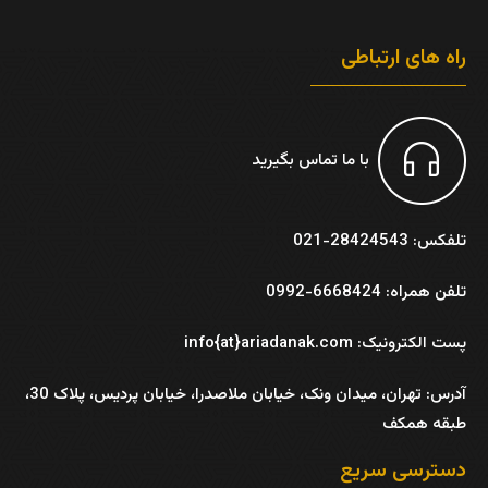
راه های ارتباطی
با ما تماس بگیرید
تلفکس: 28424543-021
تلفن همراه: 6668424-0992
پست الکترونیک: info{at}ariadanak.com
آدرس:
تهران، میدان ونک، خیابان ملاصدرا، خیابان پردیس، پلاک 30،
طبقه همکف
دسترسی سریع