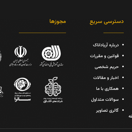
دسترسی سریع
مجوزها
درباره آریاداناک
قوانین و مقررات
حریم شخصی
اخبار و مقالات
همکاری با ما
سوالات متداول
گالری تصاویر
دیس، پلاک 30، طبقه