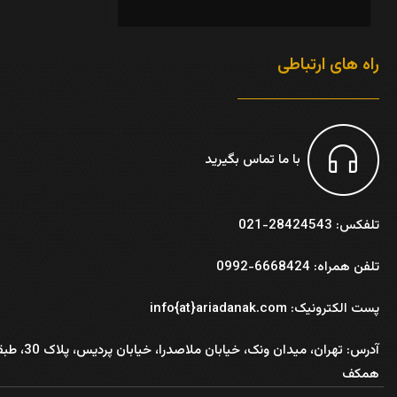
راه های ارتباطی
با ما تماس بگیرید
تلفکس: 28424543-021
تلفن همراه: 6668424-0992
پست الکترونیک: info{at}ariadanak.com
آدرس:
تهران، میدان ونک، خیابان ملاصدرا، خیابان پر
همکف