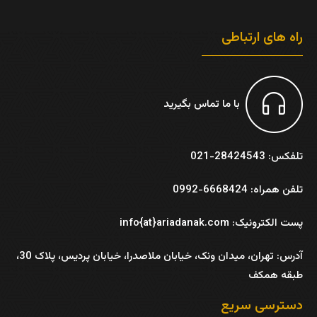
راه های ارتباطی
با ما تماس بگیرید
تلفکس: 28424543-021
تلفن همراه: 6668424-0992
پست الکترونیک: info{at}ariadanak.com
آدرس:
تهران، میدان ونک، خیابان ملاصدرا، خیابان پردیس، پلاک 30،
طبقه همکف
دسترسی سریع