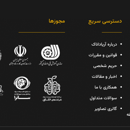
دسترسی سریع
مجوزها
درباره آریاداناک
قوانین و مقررات
حریم شخصی
اخبار و مقالات
همکاری با ما
سوالات متداول
گالری تصاویر
دیس، پلاک 30، طبقه