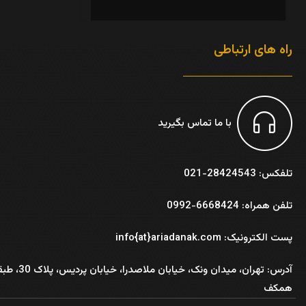
راه های ارتباطی
با ما تماس بگیرید
تلفکس: 28424543-021
تلفن همراه: 6668424-0992
پست الکترونیک: info{at}ariadanak.com
آدرس:
تهران، میدان ونک، خیابان ملاصدرا، خیابان پر
همکف