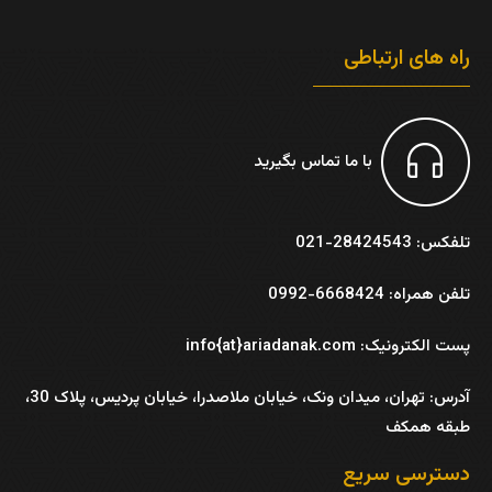
راه های ارتباطی
با ما تماس بگیرید
تلفکس: 28424543-021
تلفن همراه: 6668424-0992
پست الکترونیک: info{at}ariadanak.com
آدرس:
تهران، میدان ونک، خیابان ملاصدرا، خیابان پردیس، پلاک 30،
طبقه همکف
دسترسی سریع