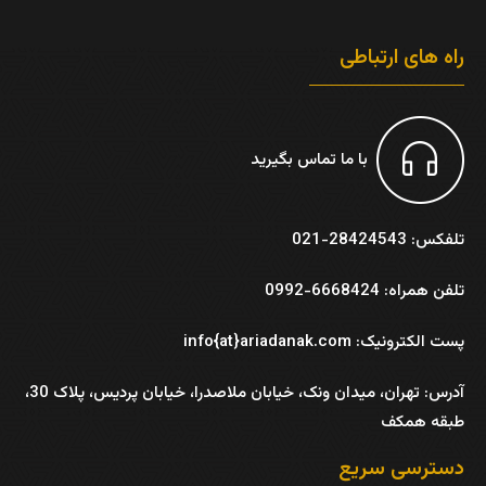
راه های ارتباطی
با ما تماس بگیرید
تلفکس: 28424543-021
تلفن همراه: 6668424-0992
پست الکترونیک: info{at}ariadanak.com
آدرس:
تهران، میدان ونک، خیابان ملاصدرا، خیابان پردیس، پلاک 30،
طبقه همکف
دسترسی سریع