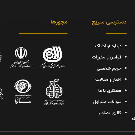
دسترسی سریع
مجوزها
درباره آریاداناک
قوانین و مقررات
حریم شخصی
اخبار و مقالات
همکاری با ما
سوالات متداول
گالری تصاویر
دیس، پلاک 30، طبقه