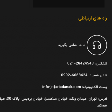
راه های ارتباطی
با ما تماس بگیرید
تلفکس: 28424543-021
تلفن همراه: 6668424-0992
پست الکترونیک: info{at}ariadanak.com
آدرس:
تهران، میدان ونک، خیابان ملاصدرا، خیابان پر
همکف